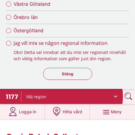
Västra Götaland
Örebro län
Östergötland
Jag vill inte se någon regional information
Obs! Detta val innebär att du inte ser regionalt innehåll
och viktig information som gäller just din region.
Stäng regionsväljaren
Stäng
Välj
region
Till startsidan för 1177
på 1177.se
på 1177.se
Meny
Logga in
Hitta vård