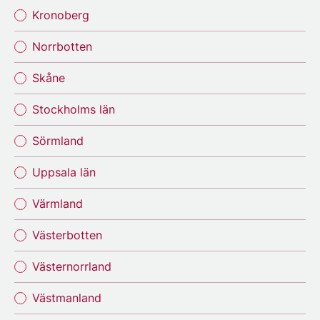
Kronoberg
Norrbotten
Skåne
Stockholms län
Sörmland
Uppsala län
Värmland
Västerbotten
Västernorrland
Västmanland