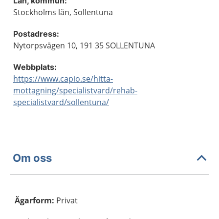
Län, kommun:
Stockholms län, Sollentuna
Postadress:
Nytorpsvägen 10, 191 35 SOLLENTUNA
Webbplats:
https://www.capio.se/hitta-
mottagning/specialistvard/rehab-
specialistvard/sollentuna/
Om oss
Ägarform
:
Privat