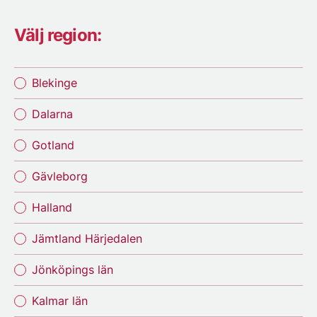
Välj region:
Blekinge
Dalarna
Gotland
Gävleborg
Halland
Jämtland Härjedalen
Jönköpings län
Kalmar län