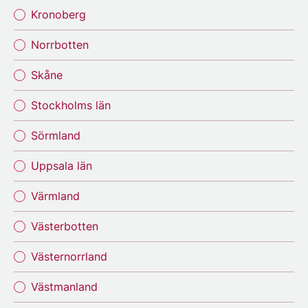
Kronoberg
Norrbotten
Skåne
Stockholms län
Sörmland
Uppsala län
Värmland
Västerbotten
Västernorrland
Västmanland