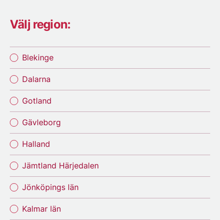
Välj region:
Blekinge
Dalarna
Gotland
Gävleborg
Halland
Jämtland Härjedalen
Jönköpings län
Kalmar län