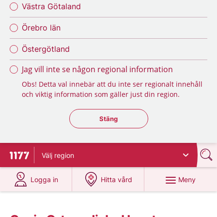
Västra Götaland
Örebro län
Östergötland
Jag vill inte se någon regional information
Obs! Detta val innebär att du inte ser regionalt innehåll
och viktig information som gäller just din region.
Stäng regionsväljaren
Stäng
Välj
region
Till startsidan för 1177
på 1177.se
på 1177.se
Meny
Logga in
Hitta vård