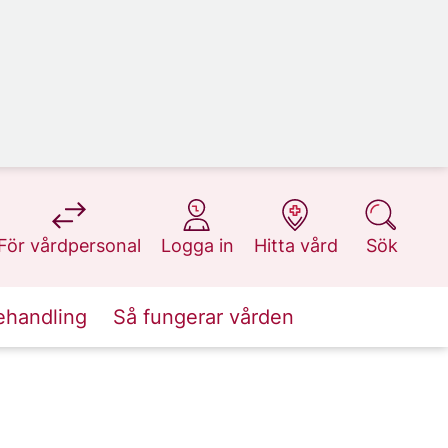
på 1177.se
på 1177.se
på 1177.se
på 1177.se
För vårdpersonal
Logga in
Hitta vård
Sök
ehandling
Så fungerar vården