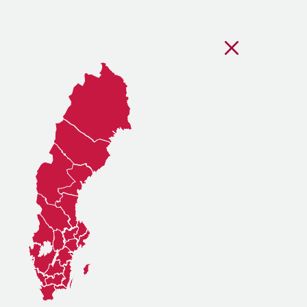
Stäng regionsvälj