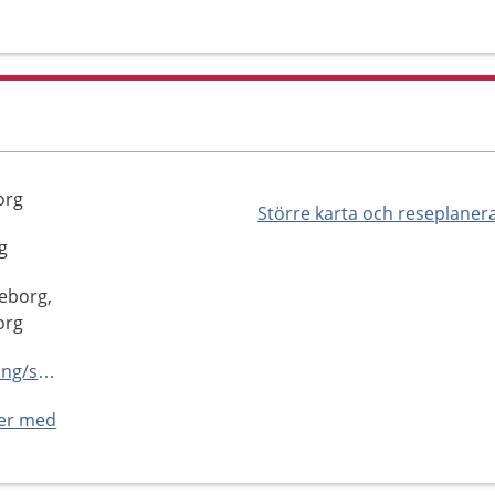
org
Större karta och reseplaner
g
eborg,
org
https://capio.se/hitta-mottagning/specialistvard/ogon/goteborg/
ner med