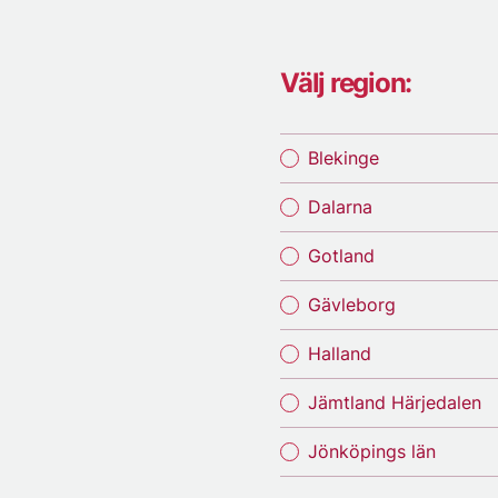
Välj region:
Blekinge
Dalarna
Gotland
Gävleborg
Halland
Jämtland Härjedalen
Jönköpings län