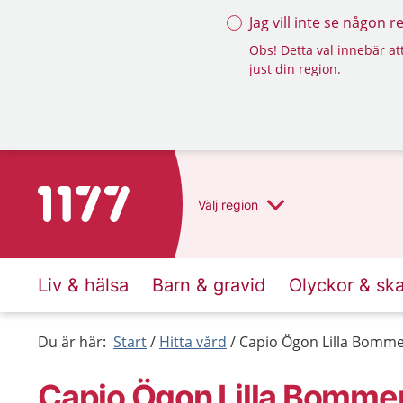
Jag vill inte se någon 
Obs! Detta val innebär att
just din region.
Till startsidan för 1177
Välj
region
Liv & hälsa
Barn & gravid
Olyckor & sk
Du är här:
Start
Hitta vård
Capio Ögon Lilla Bomm
Capio Ögon Lilla Bomme