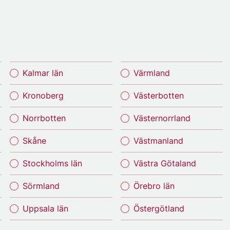
Kalmar län
Värmland
Kronoberg
Västerbotten
Norrbotten
Västernorrland
Skåne
Västmanland
Stockholms län
Västra Götaland
Sörmland
Örebro län
Uppsala län
Östergötland