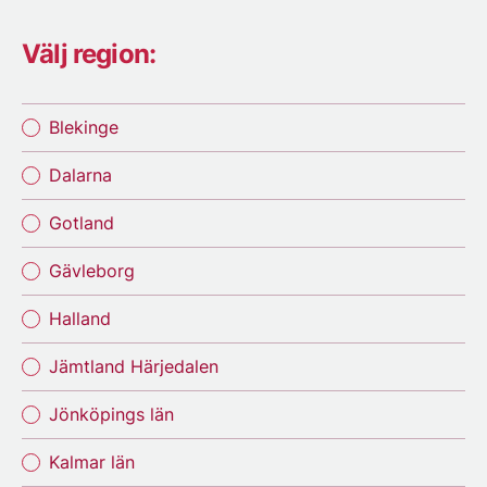
Välj region:
Blekinge
Dalarna
Gotland
Gävleborg
Halland
Jämtland Härjedalen
Jönköpings län
Kalmar län