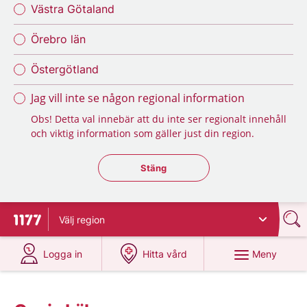
Västra Götaland
Örebro län
Östergötland
Jag vill inte se någon regional information
Obs! Detta val innebär att du inte ser regionalt innehåll
och viktig information som gäller just din region.
Stäng regionsväljaren
Stäng
Välj
region
Till startsidan för 1177
på 1177.se
på 1177.se
Meny
Logga in
Hitta vård