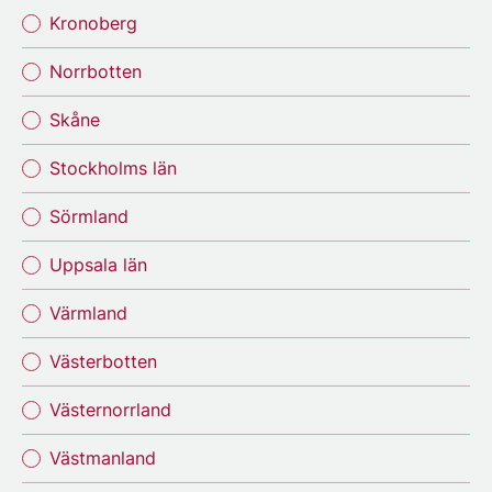
Kronoberg
Norrbotten
Skåne
Stockholms län
Sörmland
Uppsala län
Värmland
Västerbotten
Västernorrland
Västmanland