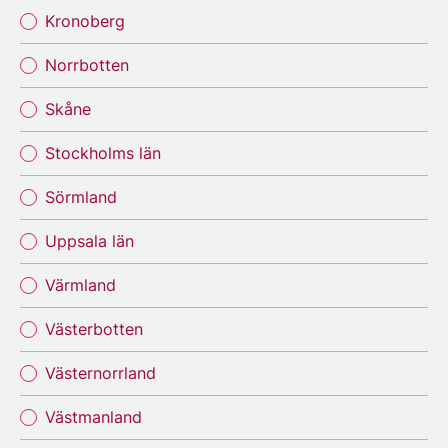
Kronoberg
Norrbotten
Skåne
Stockholms län
Sörmland
Uppsala län
Värmland
Västerbotten
Västernorrland
Västmanland