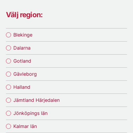
Välj region:
Blekinge
Dalarna
Gotland
Gävleborg
Halland
Jämtland Härjedalen
Jönköpings län
Kalmar län