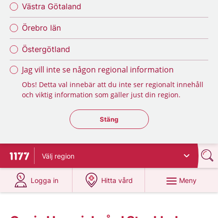
Västra Götaland
Örebro län
Östergötland
Jag vill inte se någon regional information
Obs! Detta val innebär att du inte ser regionalt innehåll
och viktig information som gäller just din region.
Stäng regionsväljaren
Stäng
Välj
region
Till startsidan för 1177
på 1177.se
på 1177.se
Meny
Logga in
Hitta vård