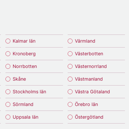
Kalmar län
Värmland
Kronoberg
Västerbotten
Norrbotten
Västernorrland
Skåne
Västmanland
Stockholms län
Västra Götaland
Sörmland
Örebro län
Uppsala län
Östergötland