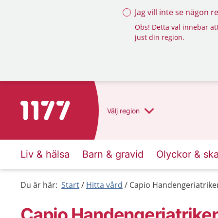
Jag vill inte se någon 
Obs! Detta val innebär att
just din region.
Till startsidan för 1177
Välj
region
Liv & hälsa
Barn & gravid
Olyckor & sk
Du är här:
Start
Hitta vård
Capio Handengeriatriken
Capio Handengeriatriken