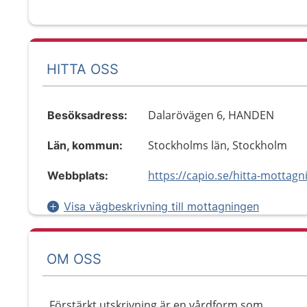
HITTA OSS
Dalarövägen 6, HANDEN
Besöksadress:
Stockholms län, Stockholm
Län, kommun:
Webbplats:
Visa vägbeskrivning till mottagningen
OM OSS
Förstärkt utskrivning är en vårdform som