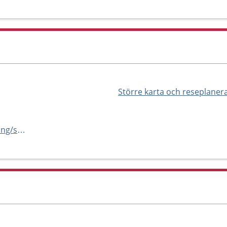
Större karta och reseplaner
https://capio.se/hitta-mottagning/specialistvard/geriatrik/handen/