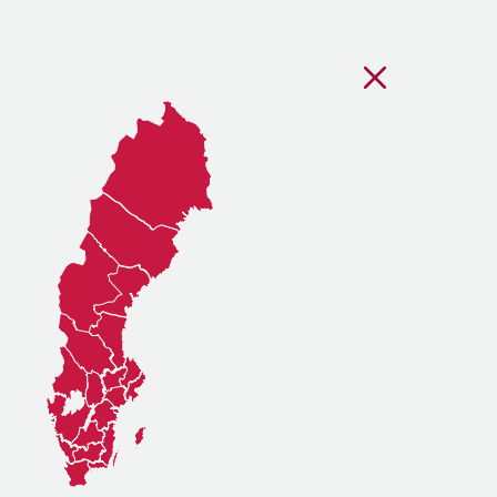
Stäng regionsvälj