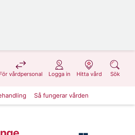
på 1177.se
på 1177.se
på 1177.se
på 1177.se
För vårdpersonal
Logga in
Hitta vård
Sök
ehandling
Så fungerar vården
inge