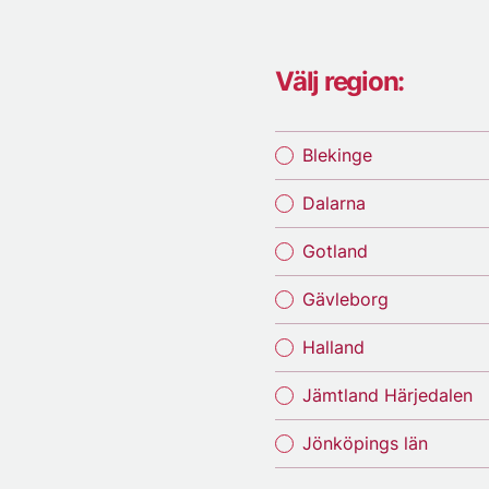
Välj region:
Blekinge
Dalarna
Gotland
Gävleborg
Halland
Jämtland Härjedalen
Jönköpings län