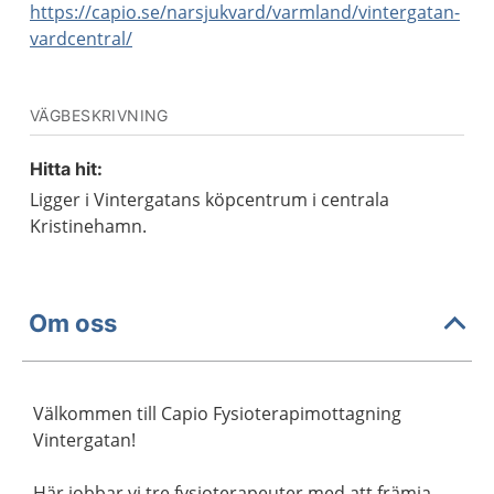
https://capio.se/narsjukvard/varmland/vintergatan-
vardcentral/
VÄGBESKRIVNING
Hitta hit:
Ligger i Vintergatans köpcentrum i centrala
Kristinehamn.
Om oss
Välkommen till Capio Fysioterapimottagning
Vintergatan!
Här jobbar vi tre fysioterapeuter med att främja