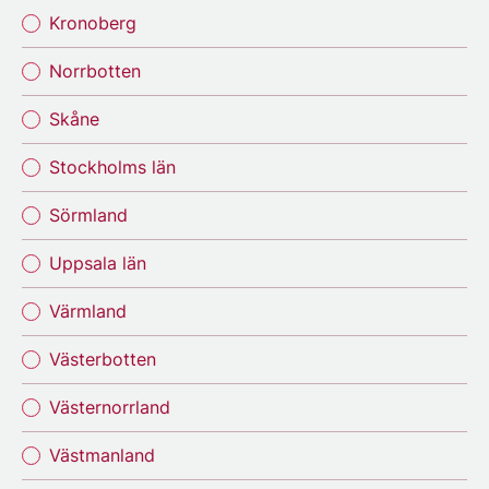
Kronoberg
Norrbotten
Skåne
Stockholms län
Sörmland
Uppsala län
Värmland
Västerbotten
Västernorrland
Västmanland