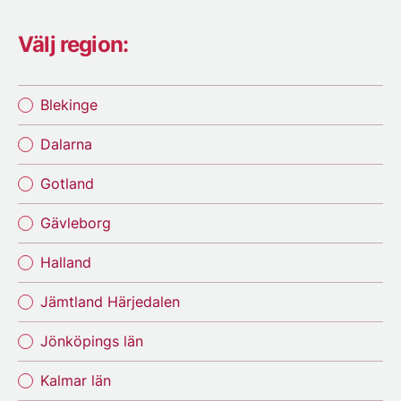
Välj region:
Blekinge
Dalarna
Gotland
Gävleborg
Halland
Jämtland Härjedalen
Jönköpings län
Kalmar län