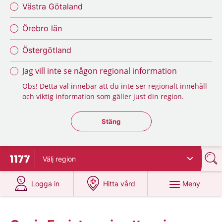
Västra Götaland
Örebro län
Östergötland
Jag vill inte se någon regional information
Obs! Detta val innebär att du inte ser regionalt innehåll
och viktig information som gäller just din region.
Stäng regionsväljaren
Stäng
Välj
region
Till startsidan för 1177
på 1177.se
på 1177.se
Meny
Logga in
Hitta vård