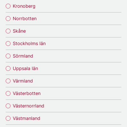
Kronoberg
Norrbotten
Skåne
Stockholms län
Sörmland
Uppsala län
Värmland
Västerbotten
Västernorrland
Västmanland