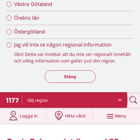
Västra Götaland
Örebro län
Östergötland
Jag vill inte se någon regional information
Obs! Detta val innebär att du inte ser regionalt innehåll
och viktig information som gäller just din region.
Stäng regionsväljaren
Stäng
Välj
region
Till startsidan för 1177
på 1177.se
på 1177.se
Meny
Logga in
Hitta vård