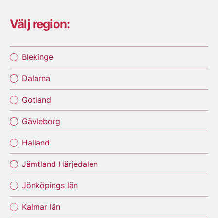
Välj region:
Blekinge
Dalarna
Gotland
Gävleborg
Halland
Jämtland Härjedalen
Jönköpings län
Kalmar län