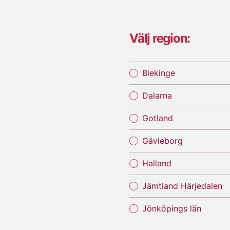
Välj region:
Blekinge
Dalarna
Gotland
Gävleborg
Halland
Jämtland Härjedalen
Jönköpings län