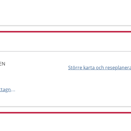
LEN
Större karta och reseplaner
https://www.capio.se/hitta-mottagning/specialistvard/geriatrik/dalen/