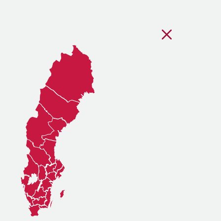
Stäng regionsvälj