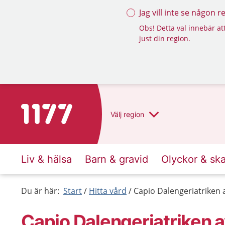
Jag vill inte se någon 
Obs! Detta val innebär att
just din region.
Till startsidan för 1177
Välj
region
Liv & hälsa
Barn & gravid
Olyckor & sk
Du är här:
Start
Hitta vård
Capio Dalengeriatriken 
Capio Dalengeriatriken 