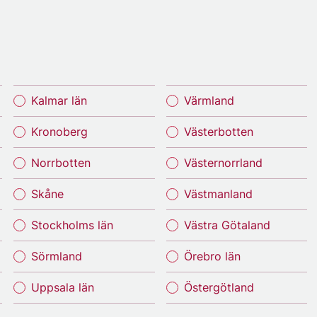
Kalmar län
Värmland
Kronoberg
Västerbotten
Norrbotten
Västernorrland
Skåne
Västmanland
Stockholms län
Västra Götaland
Sörmland
Örebro län
Uppsala län
Östergötland