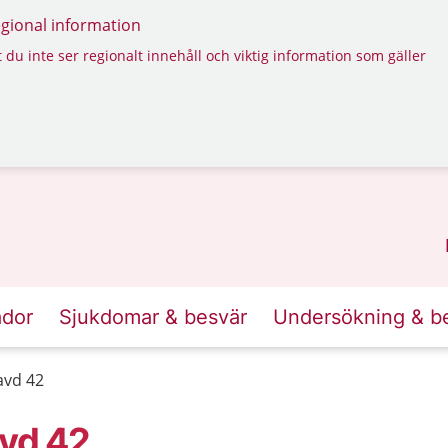
regional information
 du inte ser regionalt innehåll och viktig information som gäller
ador
Sjukdomar & besvär
Undersökning & b
avd 42
avd 42