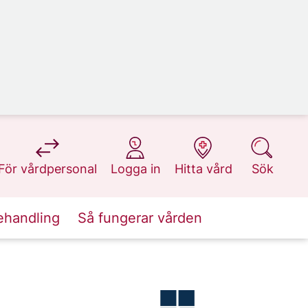
på 1177.se
på 1177.se
på 1177.se
på 1177.se
För vårdpersonal
Logga in
Hitta vård
Sök
ehandling
Så fungerar vården