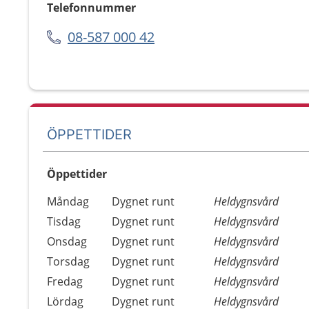
Telefonnummer
08-587 000 42
ÖPPETTIDER
Öppettider
Öppettider
Kommentarer
Måndag
Dygnet runt
Heldygnsvård
Dag
Tisdag
Dygnet runt
Heldygnsvård
Onsdag
Dygnet runt
Heldygnsvård
Torsdag
Dygnet runt
Heldygnsvård
Fredag
Dygnet runt
Heldygnsvård
Lördag
Dygnet runt
Heldygnsvård