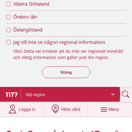
Västra Götaland
Örebro län
Östergötland
Jag vill inte se någon regional information
Obs! Detta val innebär att du inte ser regionalt innehåll
och viktig information som gäller just din region.
Stäng regionsväljaren
Stäng
Välj
region
Till startsidan för 1177
på 1177.se
på 1177.se
Meny
Logga in
Hitta vård