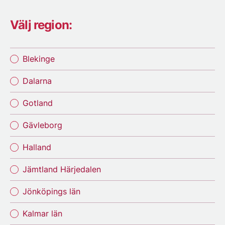
Välj region:
Blekinge
Dalarna
Gotland
Gävleborg
Halland
Jämtland Härjedalen
Jönköpings län
Kalmar län