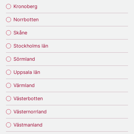
Kronoberg
Norrbotten
Skåne
Stockholms län
Sörmland
Uppsala län
Värmland
Västerbotten
Västernorrland
Västmanland