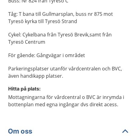
Buss: Nr 824 från Tyresö C
Tåg: T bana till Gullmarsplan, buss nr 875 mot
Tyresö kyrka till Tyresö Strand
Cykel: Cykelbana från Tyresö Brevik,samt från
Tyresö Centrum
För gående: Gångvägar i området
Parkeringsplatser utanför vårdcentralen och BVC,
även handikapp platser.
Hitta på plats:
Mottagningarna för vårdcentral o BVC är inrymda i
bottenplan med egna ingångar dvs direkt acess.
Om oss