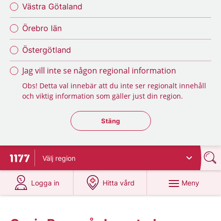
Västra Götaland
Örebro län
Östergötland
Jag vill inte se någon regional information
Obs! Detta val innebär att du inte ser regionalt innehåll
och viktig information som gäller just din region.
Stäng regionsväljaren
Stäng
Välj
region
Till startsidan för 1177
på 1177.se
på 1177.se
Meny
Logga in
Hitta vård