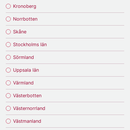
Kronoberg
Norrbotten
Skåne
Stockholms län
Sörmland
Uppsala län
Värmland
Västerbotten
Västernorrland
Västmanland