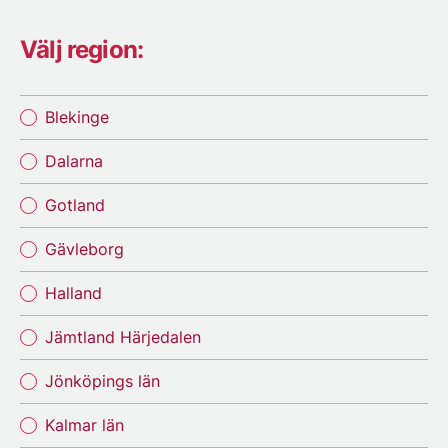
Välj region:
Blekinge
Dalarna
Gotland
Gävleborg
Halland
Jämtland Härjedalen
Jönköpings län
Kalmar län