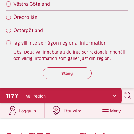
Västra Götaland
Örebro län
Östergötland
Jag vill inte se någon regional information
Obs! Detta val innebär att du inte ser regionalt innehåll
och viktig information som gäller just din region.
Stäng regionsväljaren
Stäng
Välj
region
Till startsidan för 1177
på 1177.se
på 1177.se
Meny
Logga in
Hitta vård