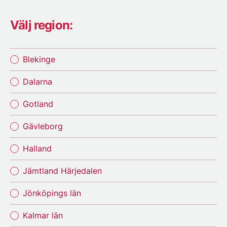
Välj region:
Blekinge
Dalarna
Gotland
Gävleborg
Halland
Jämtland Härjedalen
Jönköpings län
Kalmar län