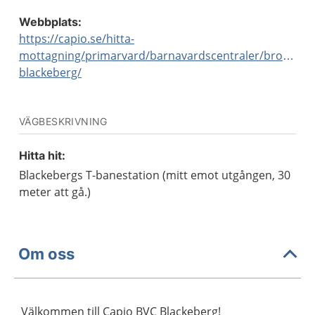
Webbplats:
https://capio.se/hitta-
mottagning/primarvard/barnavardscentraler/bromma-
blackeberg/
VÄGBESKRIVNING
Hitta hit:
Blackebergs T-banestation (mitt emot utgången, 30
meter att gå.)
Om oss
Välkommen till Capio BVC Blackeberg!