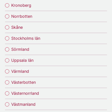
Kronoberg
Norrbotten
Skåne
Stockholms län
Sörmland
Uppsala län
Värmland
Västerbotten
Västernorrland
Västmanland