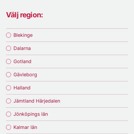
Välj region:
Blekinge
Dalarna
Gotland
Gävleborg
Halland
Jämtland Härjedalen
Jönköpings län
Kalmar län