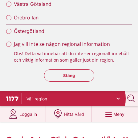
Västra Götaland
Örebro län
Östergötland
Jag vill inte se någon regional information
Obs! Detta val innebär att du inte ser regionalt innehåll
och viktig information som gäller just din region.
Stäng regionsväljaren
Stäng
Välj
region
Till startsidan för 1177
på 1177.se
på 1177.se
Meny
Logga in
Hitta vård