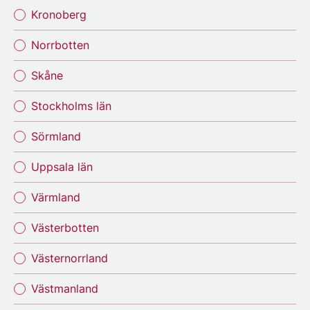
Kronoberg
Norrbotten
Skåne
Stockholms län
Sörmland
Uppsala län
Värmland
Västerbotten
Västernorrland
Västmanland