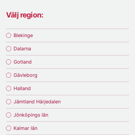
Välj region:
Blekinge
Dalarna
Gotland
Gävleborg
Halland
Jämtland Härjedalen
Jönköpings län
Kalmar län