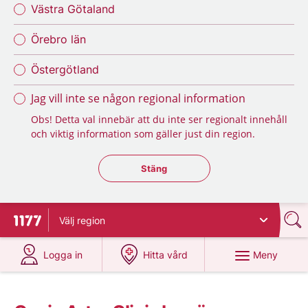
Västra Götaland
Örebro län
Östergötland
Jag vill inte se någon regional information
Obs! Detta val innebär att du inte ser regionalt innehåll
och viktig information som gäller just din region.
Stäng regionsväljaren
Stäng
Välj
region
Till startsidan för 1177
på 1177.se
på 1177.se
Meny
Logga in
Hitta vård