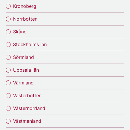
Kronoberg
Norrbotten
Skåne
Stockholms län
Sörmland
Uppsala län
Värmland
Västerbotten
Västernorrland
Västmanland