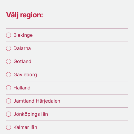
Välj region:
Blekinge
Dalarna
Gotland
Gävleborg
Halland
Jämtland Härjedalen
Jönköpings län
Kalmar län