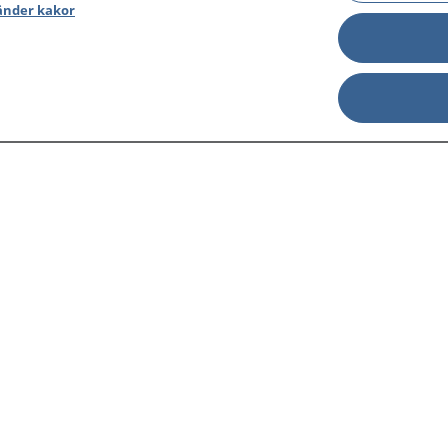
änder kakor
sjukdomar och
Other languages