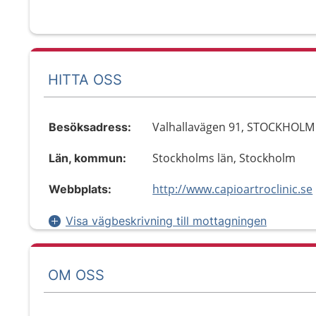
HITTA OSS
Valhallavägen 91, STOCKHOLM
Besöksadress:
Stockholms län, Stockholm
Län, kommun:
http://www.capioartroclinic.se
Webbplats:
Visa vägbeskrivning till mottagningen
OM OSS