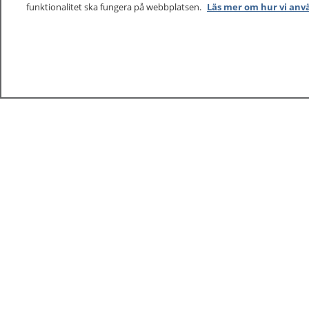
funktionalitet ska fungera på webbplatsen.
Läs mer om hur vi anv
1177
–
tryggt om din hälsa och vård
På 1177.se får du råd om hälsa och information om 