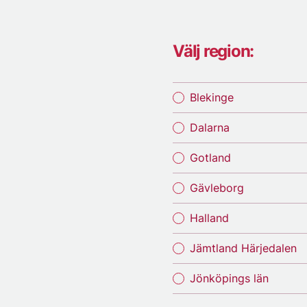
Välj region:
Blekinge
Dalarna
Gotland
Gävleborg
Halland
Jämtland Härjedalen
Jönköpings län