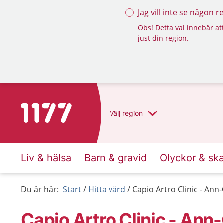
Jag vill inte se någon 
Obs! Detta val innebär att
just din region.
Till startsidan för 1177
Välj
region
Liv & hälsa
Barn & gravid
Olyckor & sk
Du är här:
Start
Hitta vård
Capio Artro Clinic - Ann
Capio Artro Clinic - Ann-