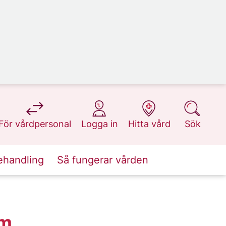
på 1177.se
på 1177.se
på 1177.se
på 1177.se
För vårdpersonal
Logga in
Hitta vård
Sök
ehandling
Så fungerar vården
lm