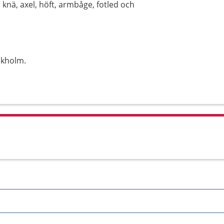
knä, axel, höft, armbåge, fotled och
ckholm.