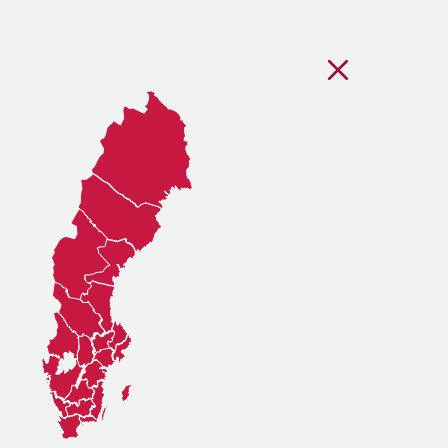
Stäng regionsvälj