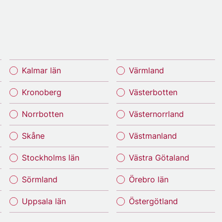
Kalmar län
Värmland
Kronoberg
Västerbotten
Norrbotten
Västernorrland
Skåne
Västmanland
Stockholms län
Västra Götaland
Sörmland
Örebro län
Uppsala län
Östergötland