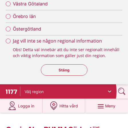
Västra Götaland
Örebro län
Östergötland
Jag vill inte se någon regional information
Obs! Detta val innebär att du inte ser regionalt innehåll
och viktig information som gäller just din region.
Stäng regionsväljaren
Stäng
Välj
region
Till startsidan för 1177
på 1177.se
på 1177.se
Meny
Logga in
Hitta vård