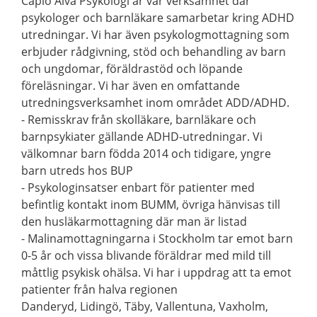
Capio Alva Psykologi är vår verksamhet där
psykologer och barnläkare samarbetar kring ADHD
utredningar. Vi har även psykologmottagning som
erbjuder rådgivning, stöd och behandling av barn
och ungdomar, föräldrastöd och löpande
föreläsningar. Vi har även en omfattande
utredningsverksamhet inom området ADD/ADHD.
- Remisskrav från skolläkare, barnläkare och
barnpsykiater gällande ADHD-utredningar. Vi
välkomnar barn födda 2014 och tidigare, yngre
barn utreds hos BUP
- Psykologinsatser enbart för patienter med
befintlig kontakt inom BUMM, övriga hänvisas till
den husläkarmottagning där man är listad
- Malinamottagningarna i Stockholm tar emot barn
0-5 år och vissa blivande föräldrar med mild till
måttlig psykisk ohälsa. Vi har i uppdrag att ta emot
patienter från halva regionen
Danderyd, Lidingö, Täby, Vallentuna, Vaxholm,