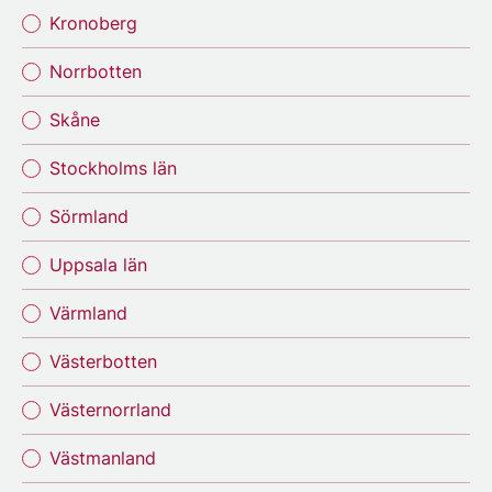
Kronoberg
Norrbotten
Skåne
Stockholms län
Sörmland
Uppsala län
Värmland
Västerbotten
Västernorrland
Västmanland