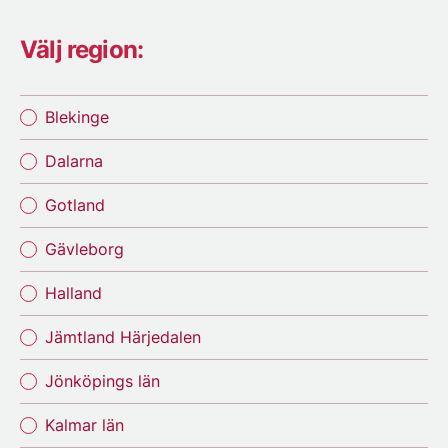
Välj region:
Blekinge
Dalarna
Gotland
Gävleborg
Halland
Jämtland Härjedalen
Jönköpings län
Kalmar län