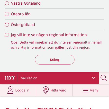
Västra Götaland
Örebro län
Östergötland
Jag vill inte se någon regional information
Obs! Detta val innebär att du inte ser regionalt innehåll
och viktig information som gäller just din region.
Stäng regionsväljaren
Stäng
Välj
region
Till startsidan för 1177
på 1177.se
på 1177.se
Meny
Logga in
Hitta vård