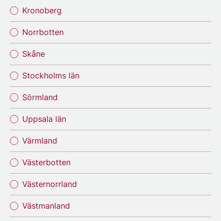
Kronoberg
Norrbotten
Skåne
Stockholms län
Sörmland
Uppsala län
Värmland
Västerbotten
Västernorrland
Västmanland