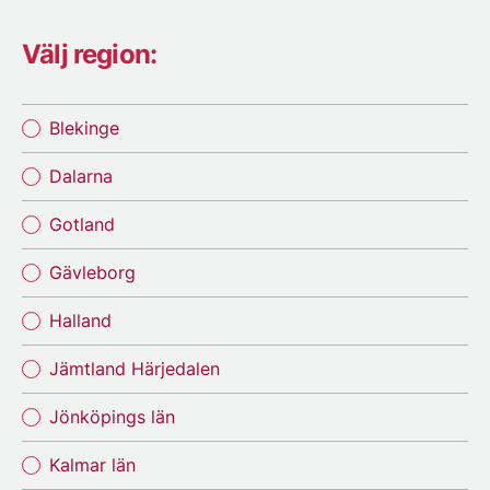
Välj region:
Blekinge
Dalarna
Gotland
Gävleborg
Halland
Jämtland Härjedalen
Jönköpings län
Kalmar län