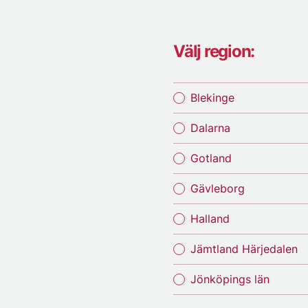
Välj region:
Blekinge
Dalarna
Gotland
Gävleborg
Halland
Jämtland Härjedalen
Jönköpings län