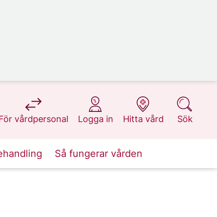
på 1177.se
på 1177.se
på 1177.se
på 1177.se
För vårdpersonal
Logga in
Hitta vård
Sök
ehandling
Så fungerar vården