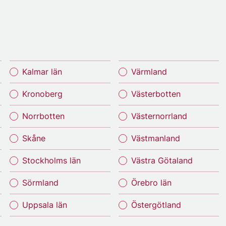
Kalmar län
Värmland
Kronoberg
Västerbotten
Norrbotten
Västernorrland
Skåne
Västmanland
Stockholms län
Västra Götaland
Sörmland
Örebro län
Uppsala län
Östergötland