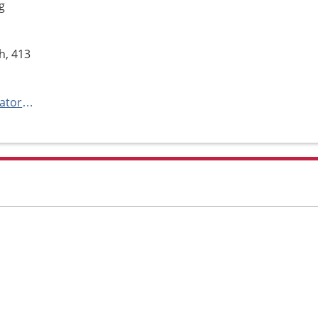
g
h, 413
http://www.sahlgrenska.se/kuratorsmottagning-kirurgi-och-njurmedicin-sahlgrenska