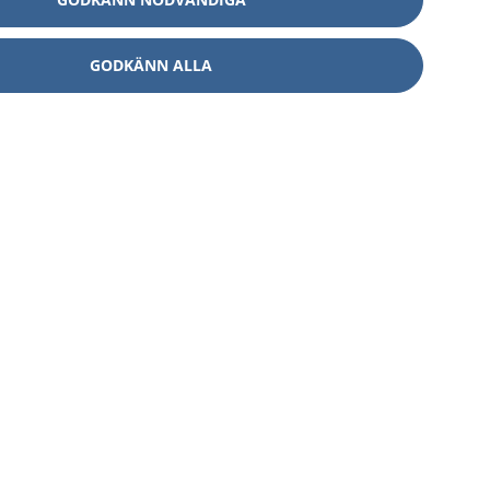
GODKÄNN ALLA
Om 1177
Kontakt
E-tjänster
Press