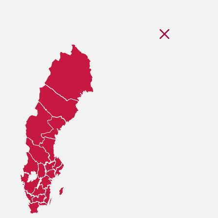
Stäng regionsvälj