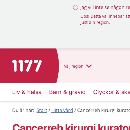
Jag vill inte se någon 
Obs! Detta val innebär att
just din region.
Till startsidan för 1177
Välj
region
Liv & hälsa
Barn & gravid
Olyckor & sk
Du är här:
Start
Hitta vård
Cancerreh kirurgi kurat
Cancerreh kirurgi kurat