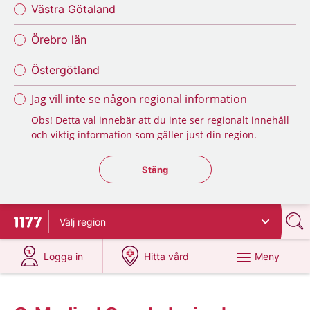
Västra Götaland
Örebro län
Östergötland
Jag vill inte se någon regional information
Obs! Detta val innebär att du inte ser regionalt innehåll
och viktig information som gäller just din region.
Stäng regionsväljaren
Stäng
Välj
region
Till startsidan för 1177
på 1177.se
på 1177.se
Meny
Logga in
Hitta vård