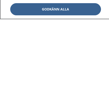
GODKÄNN ALLA
1177
–
tryggt om din hälsa och vård
På 1177.se får du råd om hälsa och information om
sjukdomar och vilka mottagningar du kan kontakta.
Logga in för att läsa din journal och göra dina