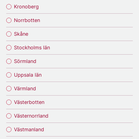
Kronoberg
Norrbotten
Skåne
Stockholms län
Sörmland
Uppsala län
Värmland
Västerbotten
Västernorrland
Västmanland