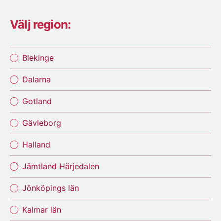
Välj region:
Blekinge
Dalarna
Gotland
Gävleborg
Halland
Jämtland Härjedalen
Jönköpings län
Kalmar län