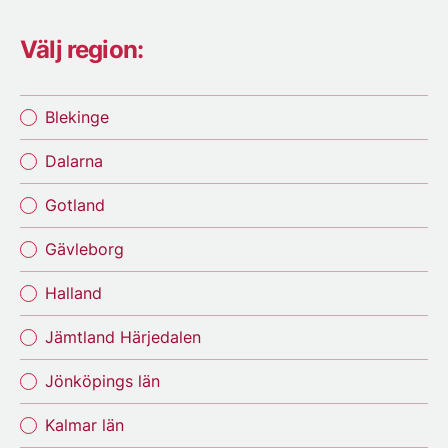
Välj region:
Blekinge
Dalarna
Gotland
Gävleborg
Halland
Jämtland Härjedalen
Jönköpings län
Kalmar län