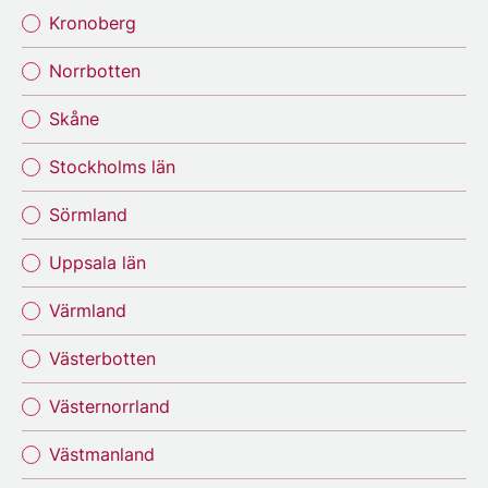
Kronoberg
Norrbotten
Skåne
Stockholms län
Sörmland
Uppsala län
Värmland
Västerbotten
Västernorrland
Västmanland