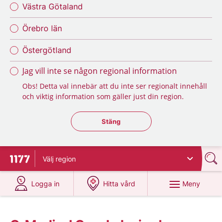
Västra Götaland
Örebro län
Östergötland
Jag vill inte se någon regional information
Obs! Detta val innebär att du inte ser regionalt innehåll
och viktig information som gäller just din region.
Stäng regionsväljaren
Stäng
Välj
region
Till startsidan för 1177
på 1177.se
på 1177.se
Meny
Logga in
Hitta vård