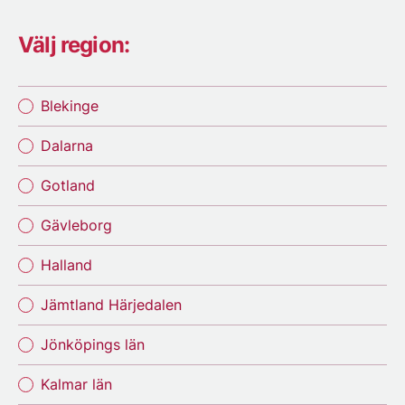
Välj region:
Blekinge
Dalarna
Gotland
Gävleborg
Halland
Jämtland Härjedalen
Jönköpings län
Kalmar län