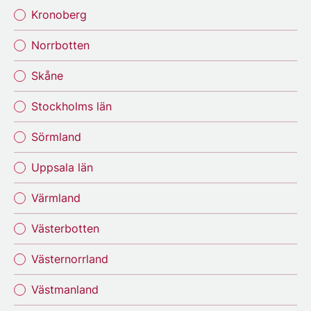
Kronoberg
Norrbotten
Skåne
Stockholms län
Sörmland
Uppsala län
Värmland
Västerbotten
Västernorrland
Västmanland