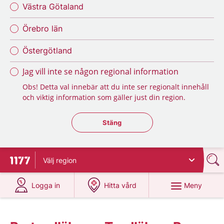
Västra Götaland
Örebro län
Östergötland
Jag vill inte se någon regional information
Obs! Detta val innebär att du inte ser regionalt innehåll
och viktig information som gäller just din region.
Stäng regionsväljaren
Stäng
Välj
region
Till startsidan för 1177
på 1177.se
på 1177.se
Meny
Logga in
Hitta vård