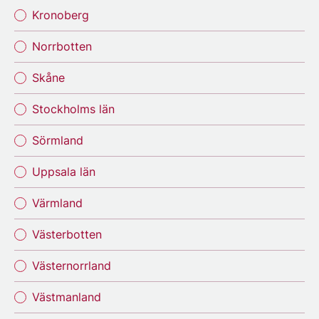
Kronoberg
Norrbotten
Skåne
Stockholms län
Sörmland
Uppsala län
Värmland
Västerbotten
Västernorrland
Västmanland