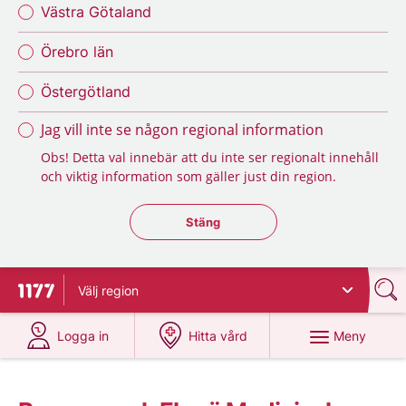
Västra Götaland
Örebro län
Östergötland
Jag vill inte se någon regional information
Obs! Detta val innebär att du inte ser regionalt innehåll
och viktig information som gäller just din region.
Stäng regionsväljaren
Stäng
Välj
region
Till startsidan för 1177
på 1177.se
på 1177.se
Meny
Logga in
Hitta vård