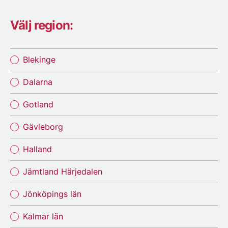
Välj region:
Blekinge
Dalarna
Gotland
Gävleborg
Halland
Jämtland Härjedalen
Jönköpings län
Kalmar län