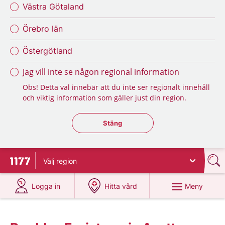
Västra Götaland
Örebro län
Östergötland
Jag vill inte se någon regional information
Obs! Detta val innebär att du inte ser regionalt innehåll
och viktig information som gäller just din region.
Stäng regionsväljaren
Stäng
Välj
region
Till startsidan för 1177
på 1177.se
på 1177.se
Meny
Logga in
Hitta vård