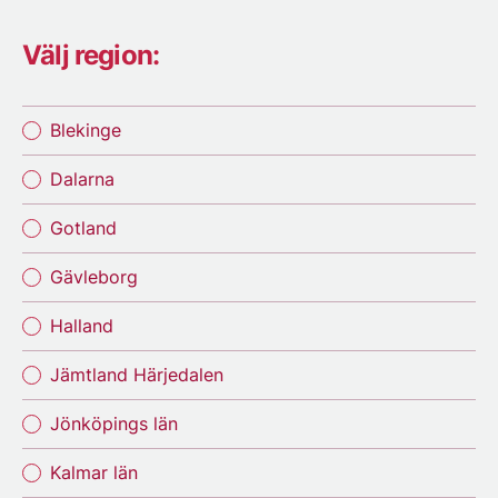
Välj region:
Blekinge
Dalarna
Gotland
Gävleborg
Halland
Jämtland Härjedalen
Jönköpings län
Kalmar län