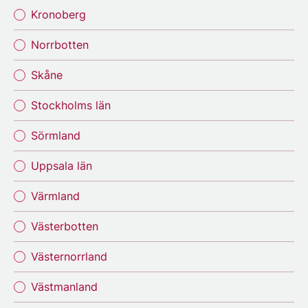
Kronoberg
Norrbotten
Skåne
Stockholms län
Sörmland
Uppsala län
Värmland
Västerbotten
Västernorrland
Västmanland