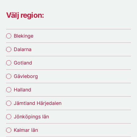
Välj region:
Blekinge
Dalarna
Gotland
Gävleborg
Halland
Jämtland Härjedalen
Jönköpings län
Kalmar län