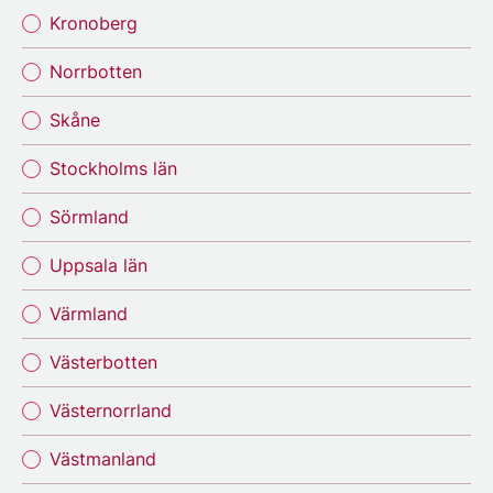
Kronoberg
Norrbotten
Skåne
Stockholms län
Sörmland
Uppsala län
Värmland
Västerbotten
Västernorrland
Västmanland