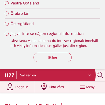
Västra Götaland
Örebro län
Östergötland
Jag vill inte se någon regional information
Obs! Detta val innebär att du inte ser regionalt innehåll
och viktig information som gäller just din region.
Stäng regionsväljaren
Stäng
Välj
region
Till startsidan för 1177
på 1177.se
på 1177.se
Meny
Logga in
Hitta vård