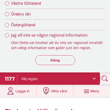
Västra Götaland
Örebro län
Östergötland
Jag vill inte se någon regional information
Obs! Detta val innebär att du inte ser regionalt innehåll
och viktig information som gäller just din region.
Stäng regionsväljaren
Stäng
Välj
region
Till startsidan för 1177
på 1177.se
på 1177.se
Meny
Logga in
Hitta vård