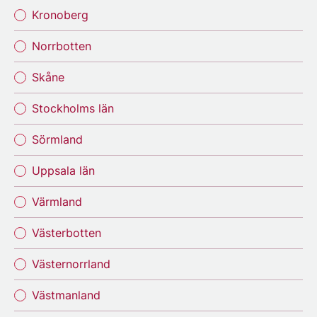
Kronoberg
Norrbotten
Skåne
Stockholms län
Sörmland
Uppsala län
Värmland
Västerbotten
Västernorrland
Västmanland