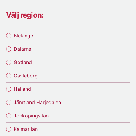
Välj region:
Blekinge
Dalarna
Gotland
Gävleborg
Halland
Jämtland Härjedalen
Jönköpings län
Kalmar län