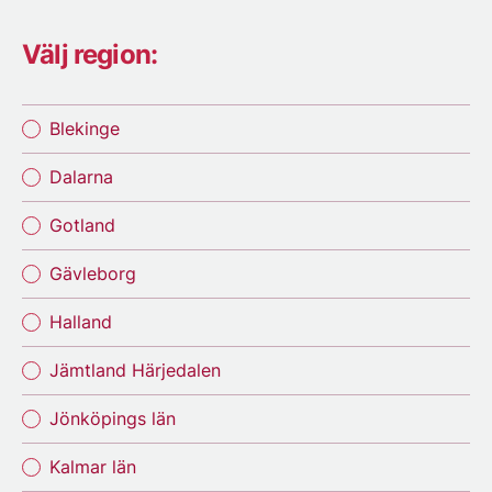
Välj region:
Blekinge
Dalarna
Gotland
Gävleborg
Halland
Jämtland Härjedalen
Jönköpings län
Kalmar län