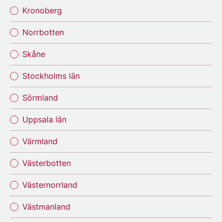
Kronoberg
Norrbotten
Skåne
Stockholms län
Sörmland
Uppsala län
Värmland
Västerbotten
Västernorrland
Västmanland