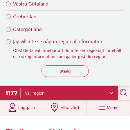
Västra Götaland
Örebro län
Östergötland
Jag vill inte se någon regional information
Obs! Detta val innebär att du inte ser regionalt innehåll
och viktig information som gäller just din region.
Stäng regionsväljaren
Stäng
Välj
region
Till startsidan för 1177
på 1177.se
på 1177.se
Meny
Logga in
Hitta vård