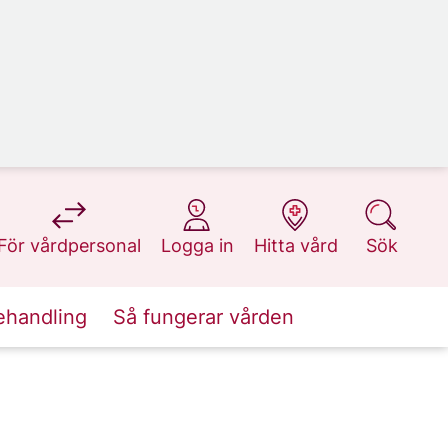
på 1177.se
på 1177.se
på 1177.se
på 1177.se
För vårdpersonal
Logga in
Hitta vård
Sök
ehandling
Så fungerar vården