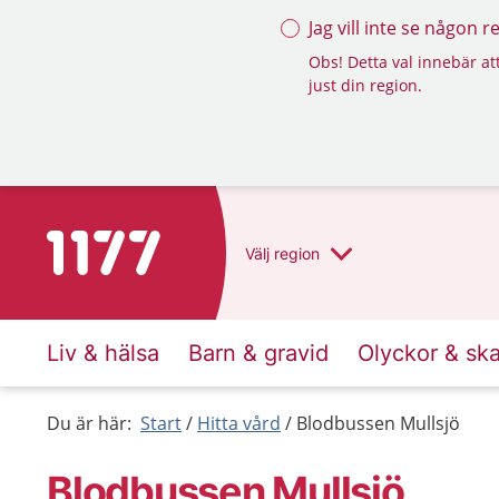
Jag vill inte se någon 
Obs! Detta val innebär att
just din region.
Till startsidan för 1177
Välj
region
Liv & hälsa
Barn & gravid
Olyckor & sk
Du är här:
Start
Hitta vård
Blodbussen Mullsjö
Blodbussen Mullsjö