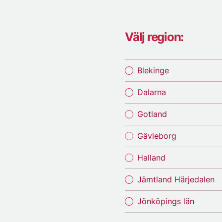
Välj region:
Blekinge
Dalarna
Gotland
Gävleborg
Halland
Jämtland Härjedalen
Jönköpings län