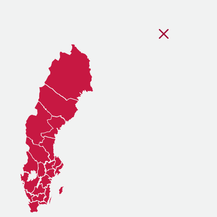
Stäng regionsvälj