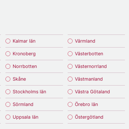
Kalmar län
Värmland
Kronoberg
Västerbotten
Norrbotten
Västernorrland
Skåne
Västmanland
Stockholms län
Västra Götaland
Sörmland
Örebro län
Uppsala län
Östergötland