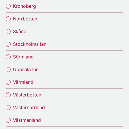
Kronoberg
Norrbotten
Skåne
Stockholms län
Sörmland
Uppsala län
Värmland
Västerbotten
Västernorrland
Västmanland