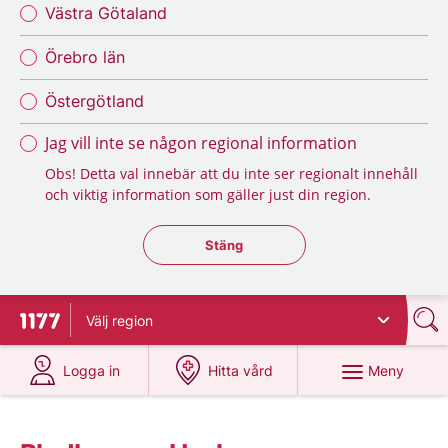
Västra Götaland
Örebro län
Östergötland
Jag vill inte se någon regional information
Obs! Detta val innebär att du inte ser regionalt innehåll
och viktig information som gäller just din region.
Stäng regionsväljaren
Stäng
Välj
region
Till startsidan för 1177
på 1177.se
på 1177.se
Meny
Logga in
Hitta vård