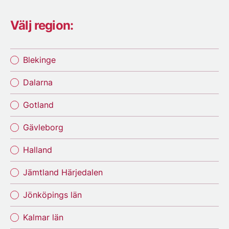
Välj region:
Blekinge
Dalarna
Gotland
Gävleborg
Halland
Jämtland Härjedalen
Jönköpings län
Kalmar län