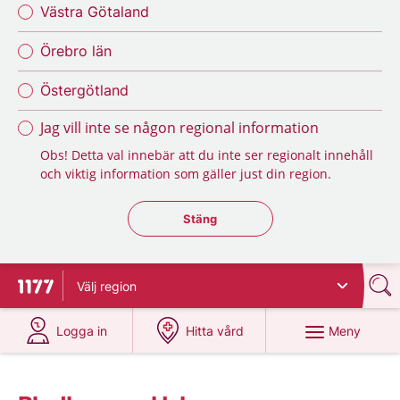
Västra Götaland
Örebro län
Östergötland
Jag vill inte se någon regional information
Obs! Detta val innebär att du inte ser regionalt innehåll
och viktig information som gäller just din region.
Stäng regionsväljaren
Stäng
Välj
region
Till startsidan för 1177
på 1177.se
på 1177.se
Meny
Logga in
Hitta vård