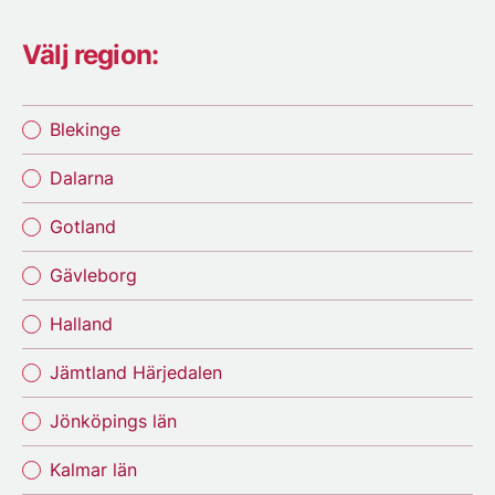
Välj region:
Blekinge
Dalarna
Gotland
Gävleborg
Halland
Jämtland Härjedalen
Jönköpings län
Kalmar län