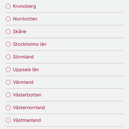
Kronoberg
Norrbotten
Skåne
Stockholms län
Sörmland
Uppsala län
Värmland
Västerbotten
Västernorrland
Västmanland