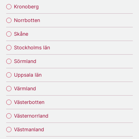
Kronoberg
Norrbotten
Skåne
Stockholms län
Sörmland
Uppsala län
Värmland
Västerbotten
Västernorrland
Västmanland