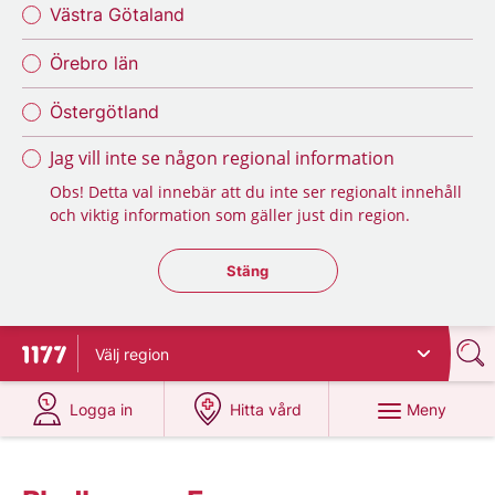
Västra Götaland
Örebro län
Östergötland
Jag vill inte se någon regional information
Obs! Detta val innebär att du inte ser regionalt innehåll
och viktig information som gäller just din region.
Stäng regionsväljaren
Stäng
Välj
region
Till startsidan för 1177
på 1177.se
på 1177.se
Meny
Logga in
Hitta vård