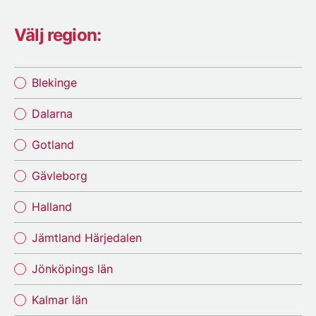
Välj region:
Blekinge
Dalarna
Gotland
Gävleborg
Halland
Jämtland Härjedalen
Jönköpings län
Kalmar län