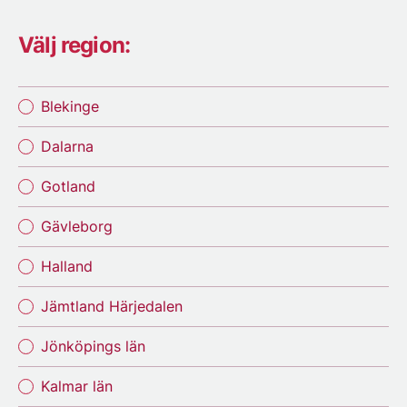
Välj region:
Blekinge
Dalarna
Gotland
Gävleborg
Halland
Jämtland Härjedalen
Jönköpings län
Kalmar län