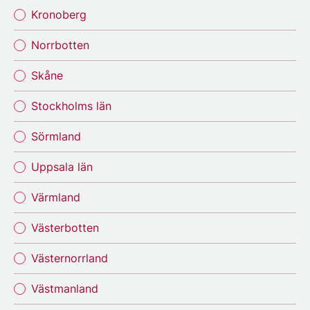
Kronoberg
Norrbotten
Skåne
Stockholms län
Sörmland
Uppsala län
Värmland
Västerbotten
Västernorrland
Västmanland