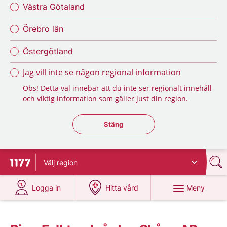
Västra Götaland
Örebro län
Östergötland
Jag vill inte se någon regional information
Obs! Detta val innebär att du inte ser regionalt innehåll
och viktig information som gäller just din region.
Stäng regionsväljaren
Stäng
Välj
region
Till startsidan för 1177
på 1177.se
på 1177.se
Meny
Logga in
Hitta vård