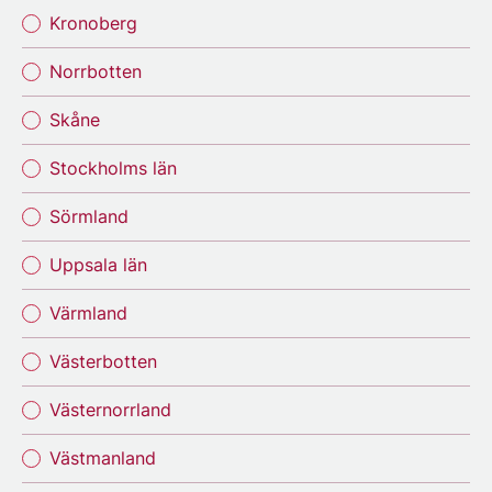
Kronoberg
Norrbotten
Skåne
Stockholms län
Sörmland
Uppsala län
Värmland
Västerbotten
Västernorrland
Västmanland