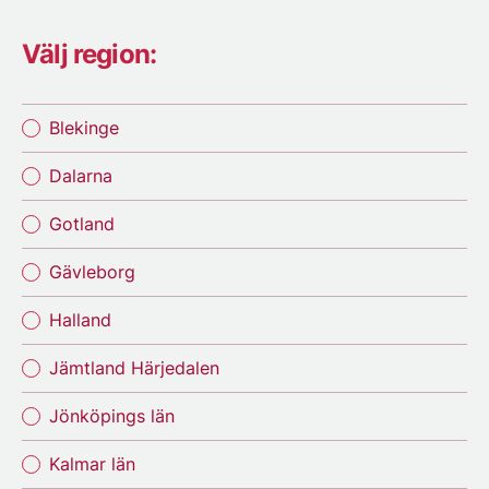
Välj region:
Blekinge
Dalarna
Gotland
Gävleborg
Halland
Jämtland Härjedalen
Jönköpings län
Kalmar län