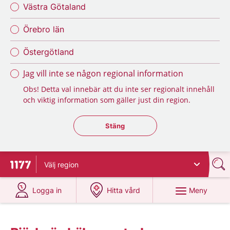
Västra Götaland
Örebro län
Östergötland
Jag vill inte se någon regional information
Obs! Detta val innebär att du inte ser regionalt innehåll
och viktig information som gäller just din region.
Stäng regionsväljaren
Stäng
Välj
region
Till startsidan för 1177
på 1177.se
på 1177.se
Meny
Logga in
Hitta vård