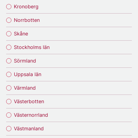
Kronoberg
Norrbotten
Skåne
Stockholms län
Sörmland
Uppsala län
Värmland
Västerbotten
Västernorrland
Västmanland