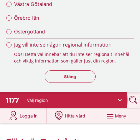
Västra Götaland
Örebro län
Östergötland
Jag vill inte se någon regional information
Obs! Detta val innebär att du inte ser regionalt innehåll
och viktig information som gäller just din region.
Stäng regionsväljaren
Stäng
Välj
region
Till startsidan för 1177
på 1177.se
på 1177.se
Meny
Logga in
Hitta vård