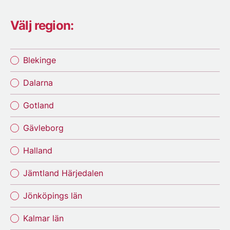
Välj region:
Blekinge
Dalarna
Gotland
Gävleborg
Halland
Jämtland Härjedalen
Jönköpings län
Kalmar län