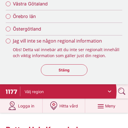
Västra Götaland
Örebro län
Östergötland
Jag vill inte se någon regional information
Obs! Detta val innebär att du inte ser regionalt innehåll
och viktig information som gäller just din region.
Stäng regionsväljaren
Stäng
Välj
region
Till startsidan för 1177
på 1177.se
på 1177.se
Meny
Logga in
Hitta vård