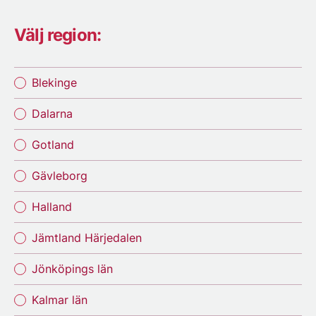
Välj region:
Blekinge
Dalarna
Gotland
Gävleborg
Halland
Jämtland Härjedalen
Jönköpings län
Kalmar län