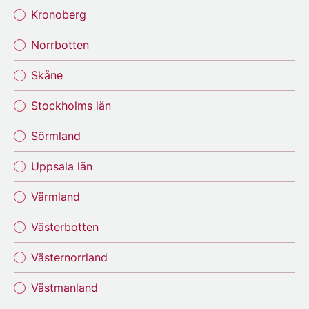
Kronoberg
Norrbotten
Skåne
Stockholms län
Sörmland
Uppsala län
Värmland
Västerbotten
Västernorrland
Västmanland