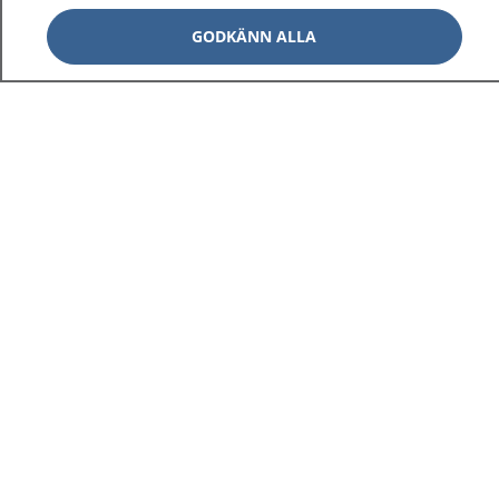
GODKÄNN ALLA
1177
–
tryggt om din hälsa och vård