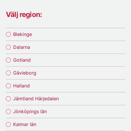
Välj region:
Blekinge
Dalarna
Gotland
Gävleborg
Halland
Jämtland Härjedalen
Jönköpings län
Kalmar län