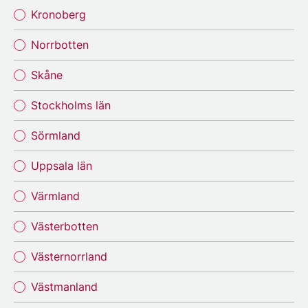
Kronoberg
Norrbotten
Skåne
Stockholms län
Sörmland
Uppsala län
Värmland
Västerbotten
Västernorrland
Västmanland