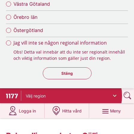
Västra Götaland
Örebro län
Östergötland
Jag vill inte se någon regional information
Obs! Detta val innebär att du inte ser regionalt innehåll
och viktig information som gäller just din region.
Stäng regionsväljaren
Stäng
Välj
region
Till startsidan för 1177
på 1177.se
på 1177.se
Meny
Logga in
Hitta vård