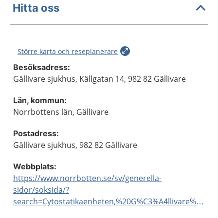
Hitta oss
Större karta och reseplanerare
Besöksadress:
Gällivare sjukhus, Källgatan 14, 982 82 Gällivare
Län, kommun:
Norrbottens län, Gällivare
Postadress:
Gällivare sjukhus, 982 82 Gällivare
Webbplats:
https://www.norrbotten.se/sv/generella-
sidor/soksida/?
search=Cytostatikaenheten,%20G%C3%A4llivare%20sjukhus