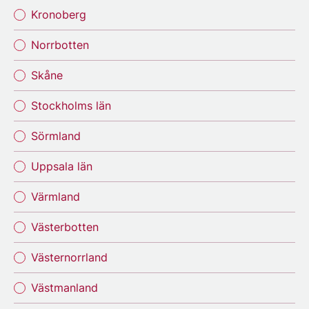
Kronoberg
Norrbotten
Skåne
Stockholms län
Sörmland
Uppsala län
Värmland
Västerbotten
Västernorrland
Västmanland