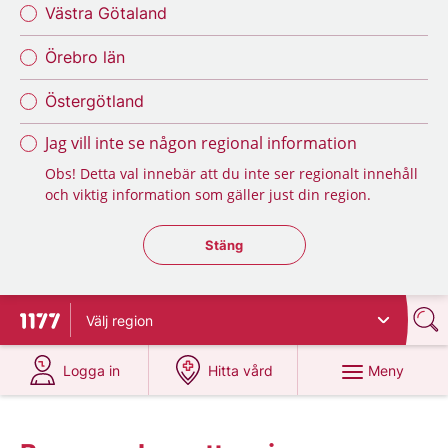
Västra Götaland
Örebro län
Östergötland
Jag vill inte se någon regional information
Obs! Detta val innebär att du inte ser regionalt innehåll
och viktig information som gäller just din region.
Stäng regionsväljaren
Stäng
Välj
region
Till startsidan för 1177
på 1177.se
på 1177.se
Meny
Logga in
Hitta vård