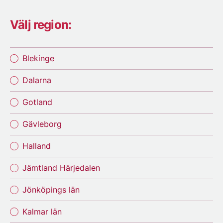
Välj region:
Blekinge
Dalarna
Gotland
Gävleborg
Halland
Jämtland Härjedalen
Jönköpings län
Kalmar län