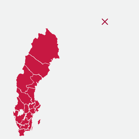
Stäng regionsvälj