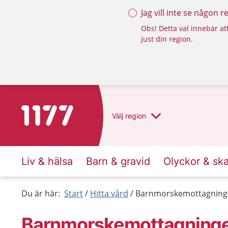
Jag vill inte se någon 
Obs! Detta val innebär att
just din region.
Till startsidan för 1177
Välj
region
Liv & hälsa
Barn & gravid
Olyckor & sk
Du är här:
Start
Hitta vård
Barnmorskemottagninge
Barnmorskemottagninge