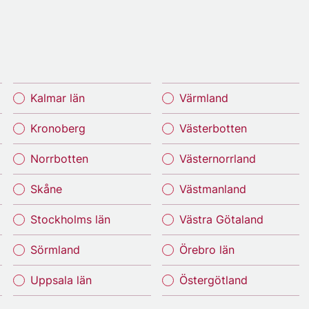
Kalmar län
Värmland
Kronoberg
Västerbotten
Norrbotten
Västernorrland
Skåne
Västmanland
Stockholms län
Västra Götaland
Sörmland
Örebro län
Uppsala län
Östergötland