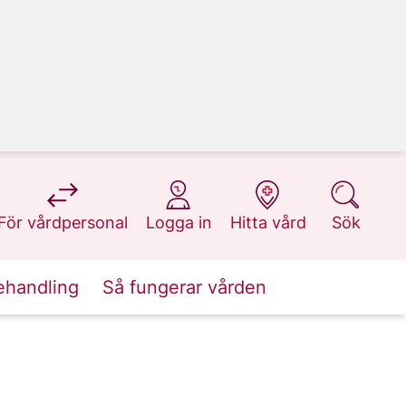
på 1177.se
på 1177.se
på 1177.se
på 1177.se
För vårdpersonal
Logga in
Hitta vård
Sök
ehandling
Så fungerar vården