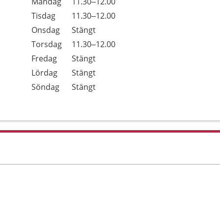
Öppettider
Kommentarer
Måndag
11.30–12.00
Dag
Tisdag
11.30–12.00
Onsdag
Stängt
Torsdag
11.30–12.00
Fredag
Stängt
Lördag
Stängt
Söndag
Stängt