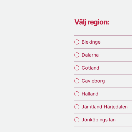
Välj region:
Blekinge
Dalarna
Gotland
Gävleborg
Halland
Jämtland Härjedalen
Jönköpings län