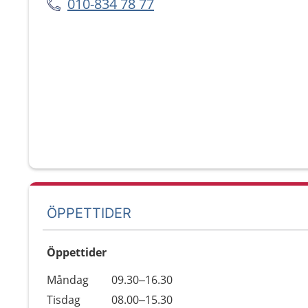
010-834 78 77
ÖPPETTIDER
Öppettider
Öppettider
Kommentarer
Måndag
09.30–16.30
Dag
Tisdag
08.00–15.30