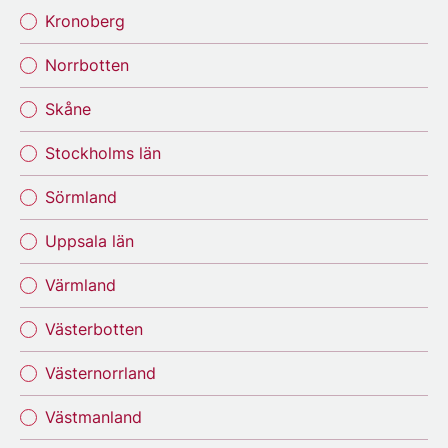
Kronoberg
Norrbotten
Skåne
Stockholms län
Sörmland
Uppsala län
Värmland
Västerbotten
Västernorrland
Västmanland