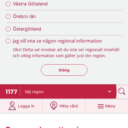
Västra Götaland
Örebro län
Östergötland
Jag vill inte se någon regional information
Obs! Detta val innebär att du inte ser regionalt innehåll
och viktig information som gäller just din region.
Stäng regionsväljaren
Stäng
Välj
region
Till startsidan för 1177
på 1177.se
på 1177.se
Meny
Logga in
Hitta vård