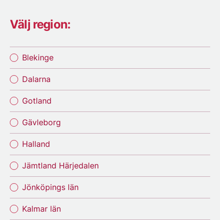
Välj region:
Blekinge
Dalarna
Gotland
Gävleborg
Halland
Jämtland Härjedalen
Jönköpings län
Kalmar län