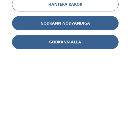
HANTERA KAKOR
GODKÄNN NÖDVÄNDIGA
GODKÄNN ALLA
1177
–
tryggt om din hälsa och vård
På 1177.se får du råd om hälsa och information om
sjukdomar och vilka mottagningar du kan kontakta.
Logga in för att läsa din journal och göra dina