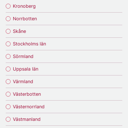
Kronoberg
Norrbotten
Skåne
Stockholms län
Sörmland
Uppsala län
Värmland
Västerbotten
Västernorrland
Västmanland