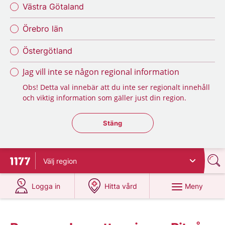
Västra Götaland
Örebro län
Östergötland
Jag vill inte se någon regional information
Obs! Detta val innebär att du inte ser regionalt innehåll
och viktig information som gäller just din region.
Stäng regionsväljaren
Stäng
Välj
region
Till startsidan för 1177
på 1177.se
på 1177.se
Meny
Logga in
Hitta vård