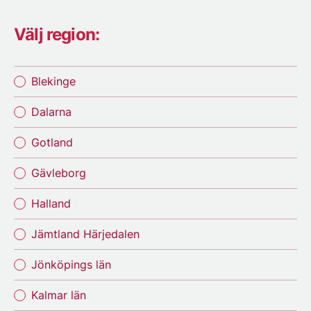
Välj region:
Blekinge
Dalarna
Gotland
Gävleborg
Halland
Jämtland Härjedalen
Jönköpings län
Kalmar län