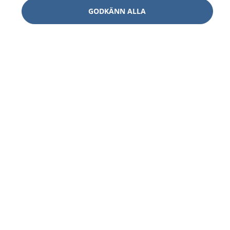
GODKÄNN ALLA
1177
–
tryggt om din hälsa och vård