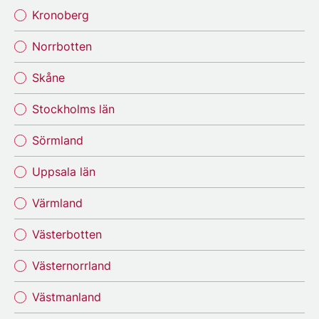
Kronoberg
Norrbotten
Skåne
Stockholms län
Sörmland
Uppsala län
Värmland
Västerbotten
Västernorrland
Västmanland