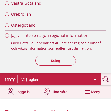
Västra Götaland
Örebro län
Östergötland
Jag vill inte se någon regional information
Obs! Detta val innebär att du inte ser regionalt innehåll
och viktig information som gäller just din region.
Stäng regionsväljaren
Stäng
Välj
region
Till startsidan för 1177
på 1177.se
på 1177.se
Meny
Logga in
Hitta vård