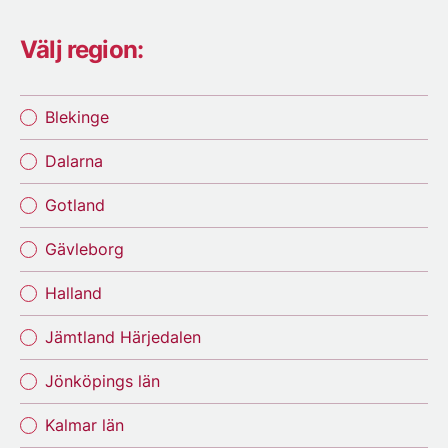
Välj region:
Blekinge
Dalarna
Gotland
Gävleborg
Halland
Jämtland Härjedalen
Jönköpings län
Kalmar län