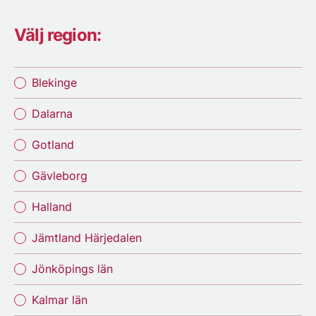
Välj region:
Blekinge
Dalarna
Gotland
Gävleborg
Halland
Jämtland Härjedalen
Jönköpings län
Kalmar län