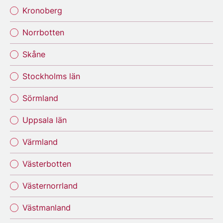
Kronoberg
Norrbotten
Skåne
Stockholms län
Sörmland
Uppsala län
Värmland
Västerbotten
Västernorrland
Västmanland