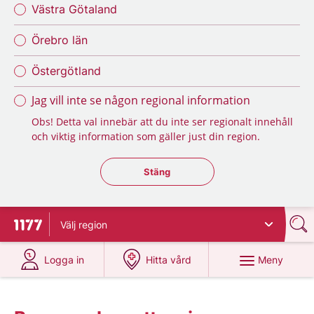
Västra Götaland
Örebro län
Östergötland
Jag vill inte se någon regional information
Obs! Detta val innebär att du inte ser regionalt innehåll
och viktig information som gäller just din region.
Stäng regionsväljaren
Stäng
Välj
region
Till startsidan för 1177
på 1177.se
på 1177.se
Meny
Logga in
Hitta vård