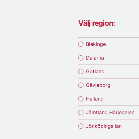
Välj region:
Blekinge
Dalarna
Gotland
Gävleborg
Halland
Jämtland Härjedalen
Jönköpings län