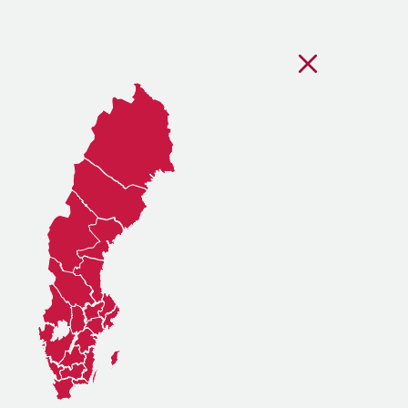
Stäng regionsvälj