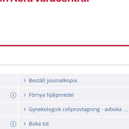
Beställ journalkopia
Förnya hjälpmedel
Gynekologisk cellprovtagning - avboka eller omboka tid
avbokat
Boka tid