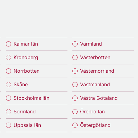
Kalmar län
Värmland
Kronoberg
Västerbotten
Norrbotten
Västernorrland
Skåne
Västmanland
Stockholms län
Västra Götaland
Sörmland
Örebro län
Uppsala län
Östergötland