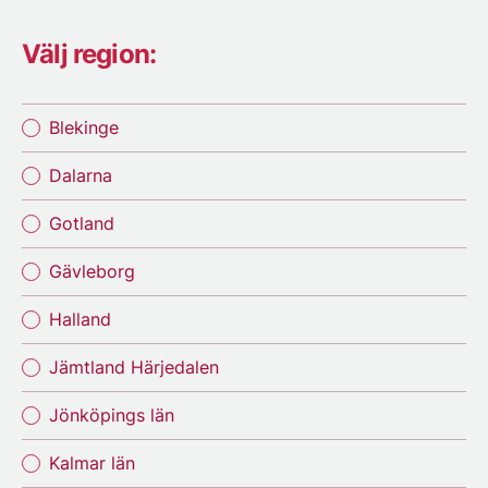
Välj region:
Blekinge
Dalarna
Gotland
Gävleborg
Halland
Jämtland Härjedalen
Jönköpings län
Kalmar län