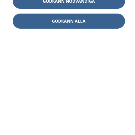
GODKÄNN NÖDVÄNDIGA
GODKÄNN ALLA