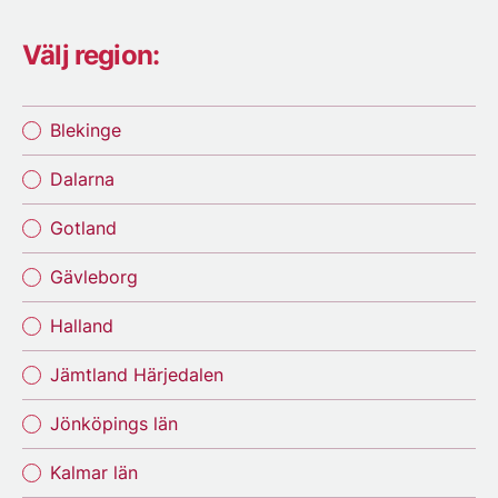
Välj region:
Blekinge
Dalarna
Gotland
Gävleborg
Halland
Jämtland Härjedalen
Jönköpings län
Kalmar län