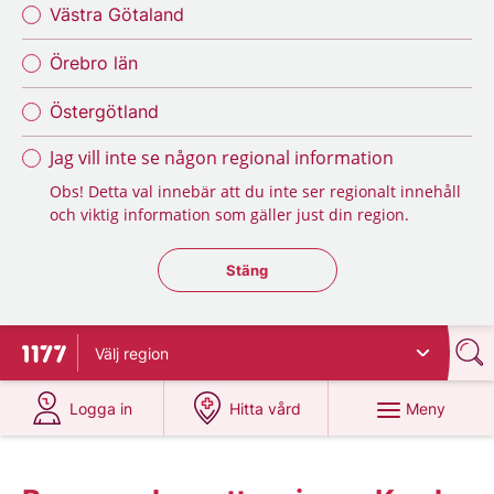
Västra Götaland
Örebro län
Östergötland
Jag vill inte se någon regional information
Obs! Detta val innebär att du inte ser regionalt innehåll
och viktig information som gäller just din region.
Stäng regionsväljaren
Stäng
Välj
region
Till startsidan för 1177
på 1177.se
på 1177.se
Meny
Logga in
Hitta vård