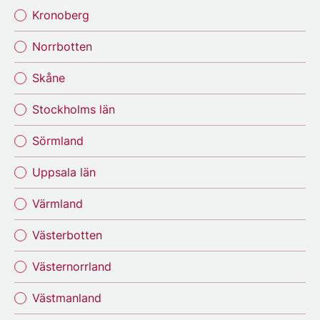
Kronoberg
Norrbotten
Skåne
Stockholms län
Sörmland
Uppsala län
Värmland
Västerbotten
Västernorrland
Västmanland