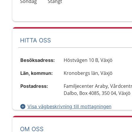
Söndag
Stängt
HITTA OSS
Höstvägen 10 B, Växjö
Besöksadress:
Kronobergs län, Växjö
Län, kommun:
Familjecenter Araby, Vårdcent
Postadress:
Dalbo, Box 4085, 350 04, Växjö
Visa vägbeskrivning till mottagningen
OM OSS