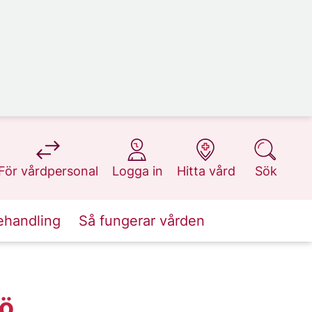
på 1177.se
på 1177.se
på 1177.se
på 1177.se
För vårdpersonal
Logga in
Hitta vård
Sök
ehandling
Så fungerar vården
jö