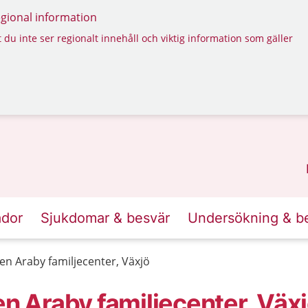
regional information
 du inte ser regionalt innehåll och viktig information som gäller
ador
Sjukdomar & besvär
Undersökning & b
 Araby familjecenter, Växjö
 Araby familjecenter, Väx