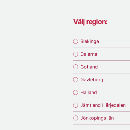
Välj region:
Blekinge
Dalarna
Gotland
Gävleborg
Halland
Jämtland Härjedalen
Jönköpings län