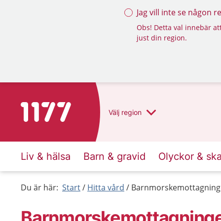
Jag vill inte se någon 
Obs! Detta val innebär att
just din region.
Till startsidan för 1177
Välj
region
Liv & hälsa
Barn & gravid
Olyckor & sk
Du är här:
Start
Hitta vård
Barnmorskemottagningen
Barnmorskemottagningen