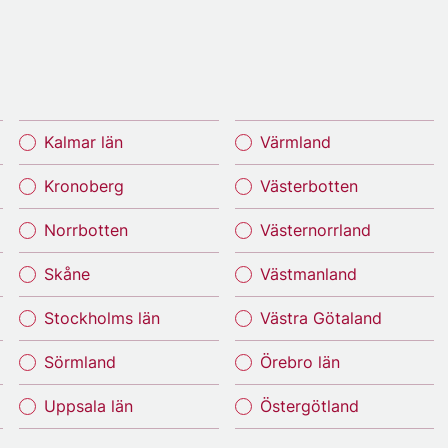
Kalmar län
Värmland
Kronoberg
Västerbotten
Norrbotten
Västernorrland
Skåne
Västmanland
Stockholms län
Västra Götaland
Sörmland
Örebro län
Uppsala län
Östergötland