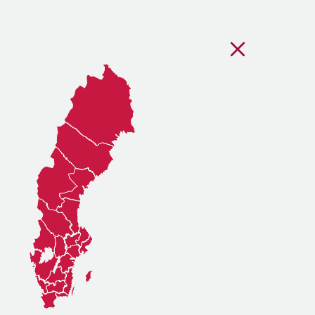
Stäng regionsvälj