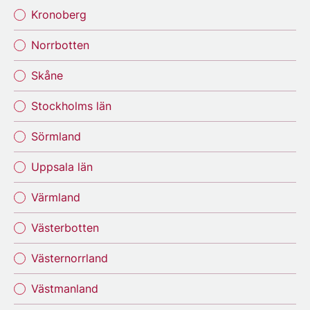
Kronoberg
Norrbotten
Skåne
Stockholms län
Sörmland
Uppsala län
Värmland
Västerbotten
Västernorrland
Västmanland