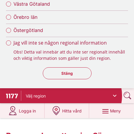
Västra Götaland
Örebro län
Östergötland
Jag vill inte se någon regional information
Obs! Detta val innebär att du inte ser regionalt innehåll
och viktig information som gäller just din region.
Stäng regionsväljaren
Stäng
Välj
region
Till startsidan för 1177
på 1177.se
på 1177.se
Meny
Logga in
Hitta vård