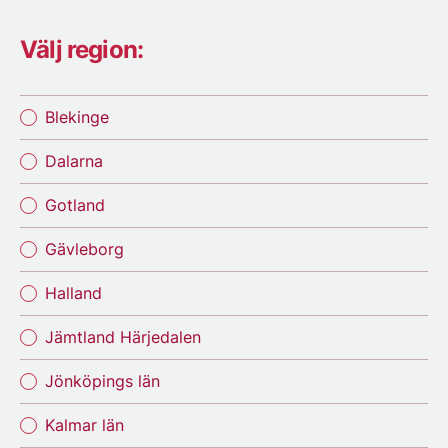
Välj region:
Blekinge
Dalarna
Gotland
Gävleborg
Halland
Jämtland Härjedalen
Jönköpings län
Kalmar län