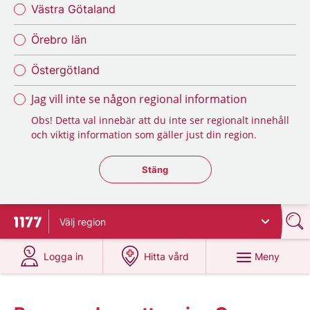
Västra Götaland
Örebro län
Östergötland
Jag vill inte se någon regional information
Obs! Detta val innebär att du inte ser regionalt innehåll
och viktig information som gäller just din region.
Stäng regionsväljaren
Stäng
Välj
region
Till startsidan för 1177
på 1177.se
på 1177.se
Meny
Logga in
Hitta vård