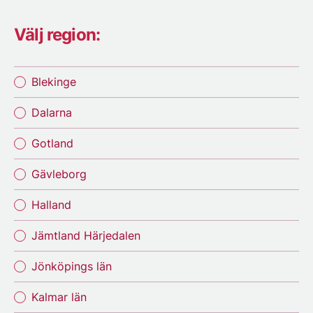
Välj region:
Blekinge
Dalarna
Gotland
Gävleborg
Halland
Jämtland Härjedalen
Jönköpings län
Kalmar län