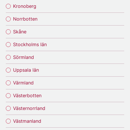
Kronoberg
Norrbotten
Skåne
Stockholms län
Sörmland
Uppsala län
Värmland
Västerbotten
Västernorrland
Västmanland