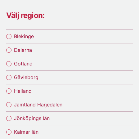
Välj region:
Blekinge
Dalarna
Gotland
Gävleborg
Halland
Jämtland Härjedalen
Jönköpings län
Kalmar län