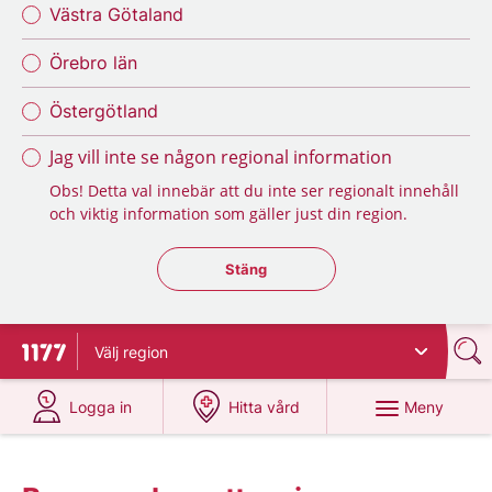
Västra Götaland
Örebro län
Östergötland
Jag vill inte se någon regional information
Obs! Detta val innebär att du inte ser regionalt innehåll
och viktig information som gäller just din region.
Stäng regionsväljaren
Stäng
Välj
region
Till startsidan för 1177
på 1177.se
på 1177.se
Meny
Logga in
Hitta vård