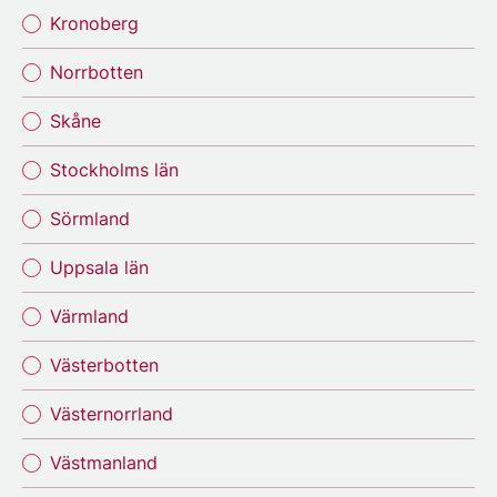
Kronoberg
Norrbotten
Skåne
Stockholms län
Sörmland
Uppsala län
Värmland
Västerbotten
Västernorrland
Västmanland