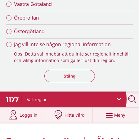
Västra Götaland
Örebro län
Östergötland
Jag vill inte se någon regional information
Obs! Detta val innebär att du inte ser regionalt innehåll
och viktig information som gäller just din region.
Stäng regionsväljaren
Stäng
Välj
region
Till startsidan för 1177
på 1177.se
på 1177.se
Meny
Logga in
Hitta vård