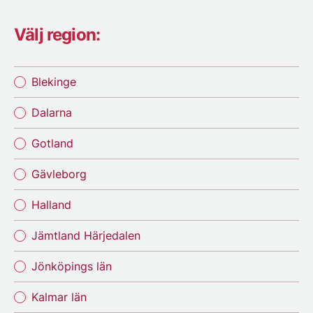
Välj region:
Blekinge
Dalarna
Gotland
Gävleborg
Halland
Jämtland Härjedalen
Jönköpings län
Kalmar län