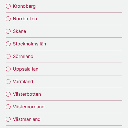
Kronoberg
Norrbotten
Skåne
Stockholms län
Sörmland
Uppsala län
Värmland
Västerbotten
Västernorrland
Västmanland